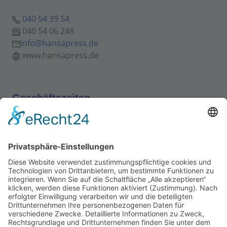
040 54 39 54
040 54 06 248
info@hansapress.de
www.hansapress.de
Geschäftszeiten
Mo - Do:
06:00 Uhr - 15:00 Uhr
Fr:
06:00 Uhr - 13:00 Uhr
Partner